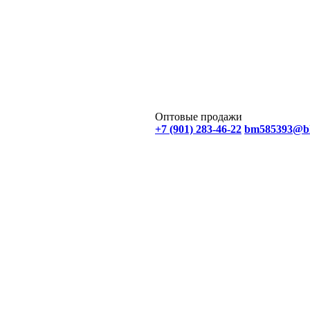
Оптовые продажи
+7 (901) 283-46-22
bm585393@b